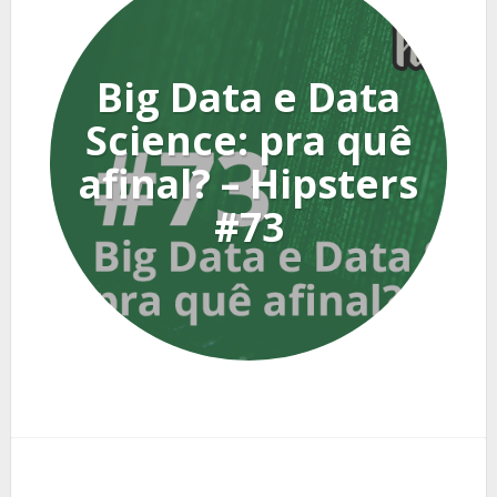
Big Data e Data
Science: pra quê
afinal? – Hipsters
#73