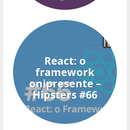
React: o
framework
onipresente –
Hipsters #66