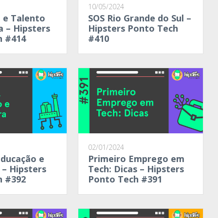
10/05/2024
 e Talento
SOS Rio Grande do Sul –
a – Hipsters
Hipsters Ponto Tech
h #414
#410
02/01/2024
educação e
Primeiro Emprego em
– Hipsters
Tech: Dicas – Hipsters
h #392
Ponto Tech #391