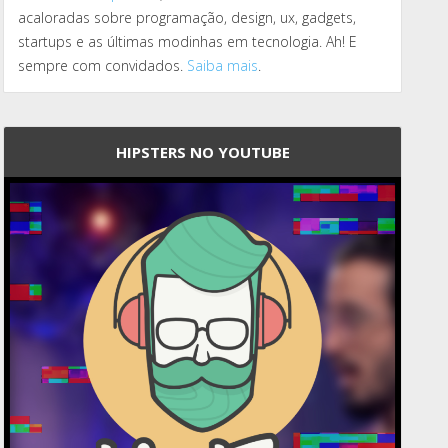
acaloradas sobre programação, design, ux, gadgets,
startups e as últimas modinhas em tecnologia. Ah! E
sempre com convidados.
Saiba mais
.
HIPSTERS NO YOUTUBE