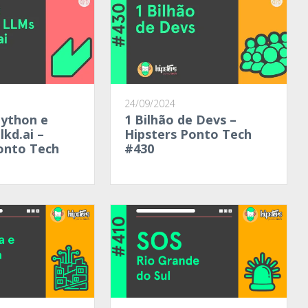
24/09/2024
Python e
1 Bilhão de Devs –
lkd.ai –
Hipsters Ponto Tech
onto Tech
#430