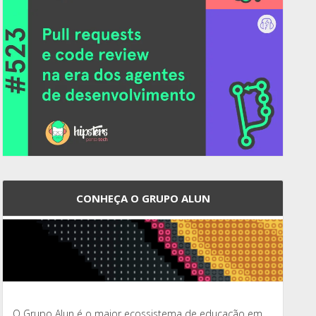
CONHEÇA O GRUPO ALUN
O Grupo Alun é o maior ecossistema de educação em