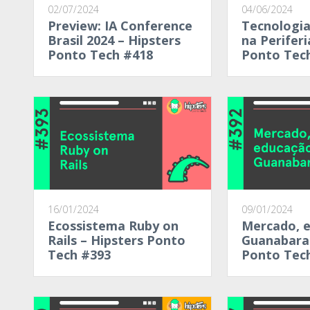
02/07/2024
04/06/2024
Preview: IA Conference
Tecnologia
Brasil 2024 – Hipsters
na Periferi
Ponto Tech #418
Ponto Tec
16/01/2024
09/01/2024
Ecossistema Ruby on
Mercado, 
Rails – Hipsters Ponto
Guanabara 
Tech #393
Ponto Tec