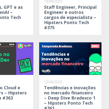
19/09/2023
s, GPT e as
Staff Engineer, Principal
enAI –
Engineer e outros
onto Tech
cargos de especialista –
Hipsters Ponto Tech
#375
13/06/2023
o Cloud e
Tendências e inovações
s – Hipsters
no mercado financeiro
h #363
– Deep Dive Bradesco 1
– Hipsters Ponto Tech
#361