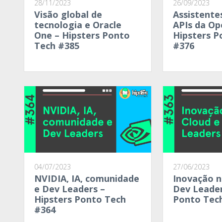
28/11/2023
26/09/2023
Visão global de
Assistente
tecnologia e Oracle
APIs da Op
One – Hipsters Ponto
Hipsters P
Tech #385
#376
04/07/2023
27/06/2023
NVIDIA, IA, comunidade
Inovação n
e Dev Leaders –
Dev Leader
Hipsters Ponto Tech
Ponto Tec
#364