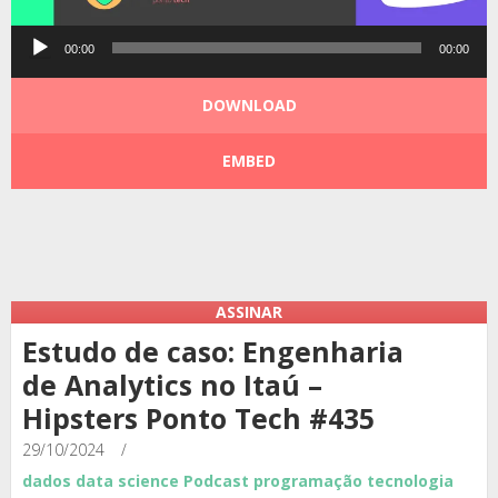
Tocador
00:00
00:00
de
áudio
DOWNLOAD
EMBED
Podcast:
|
|
ASSINAR
Estudo de caso: Engenharia
de Analytics no Itaú –
Hipsters Ponto Tech #435
29/10/2024
/
dados
data science
Podcast
programação
tecnologia