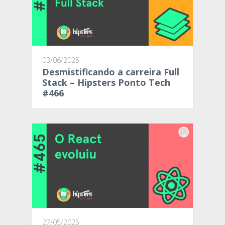
03/06/2025
Desmistificando a carreira Full
Stack – Hipsters Ponto Tech
#466
27/05/2025