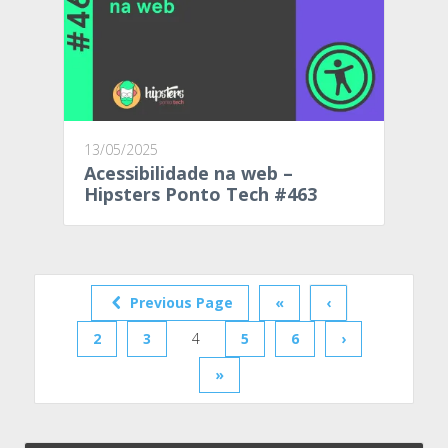
13/05/2025
Acessibilidade na web –
Hipsters Ponto Tech #463
Previous Page
«
‹
2
3
4
5
6
›
»