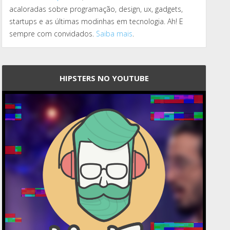
acaloradas sobre programação, design, ux, gadgets,
startups e as últimas modinhas em tecnologia. Ah! E
sempre com convidados.
Saiba mais
.
HIPSTERS NO YOUTUBE