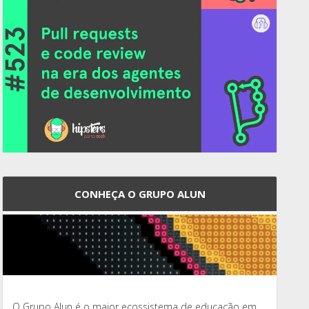
CONHEÇA O GRUPO ALUN
O Grupo Alun é o maior ecossistema de educação em