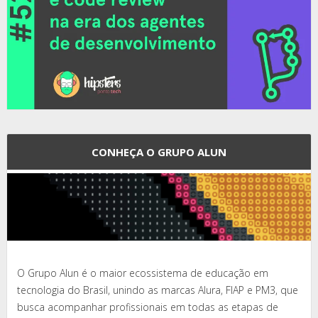
CONHEÇA O GRUPO ALUN
O Grupo Alun é o maior ecossistema de educação em
tecnologia do Brasil, unindo as marcas Alura, FIAP e PM3, que
busca acompanhar profissionais em todas as etapas de