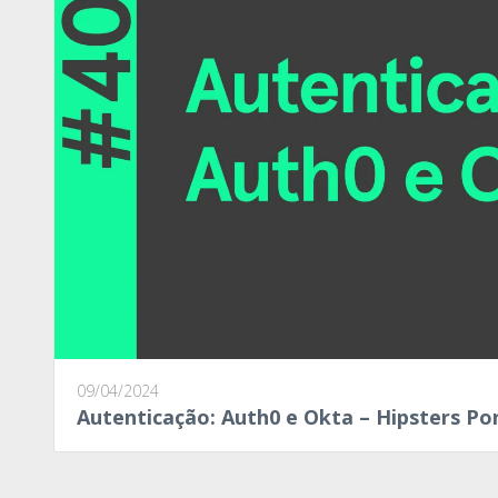
09/04/2024
Autenticação: Auth0 e Okta – Hipsters Po