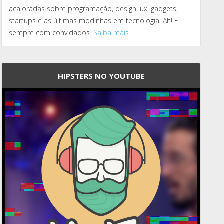
acaloradas sobre programação, design, ux, gadgets,
startups e as últimas modinhas em tecnologia. Ah! E
sempre com convidados.
Saiba mais
.
HIPSTERS NO YOUTUBE