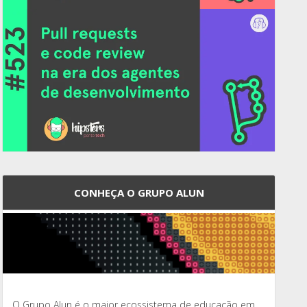
CONHEÇA O GRUPO ALUN
O Grupo Alun é o maior ecossistema de educação em