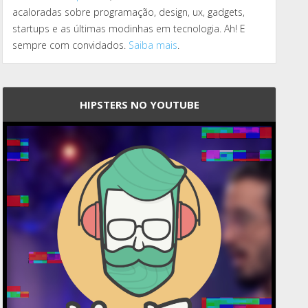
acaloradas sobre programação, design, ux, gadgets,
startups e as últimas modinhas em tecnologia. Ah! E
sempre com convidados.
Saiba mais
.
HIPSTERS NO YOUTUBE