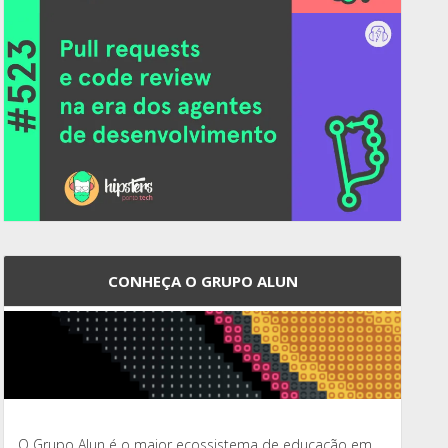
CONHEÇA O GRUPO ALUN
O Grupo Alun é o maior ecossistema de educação em