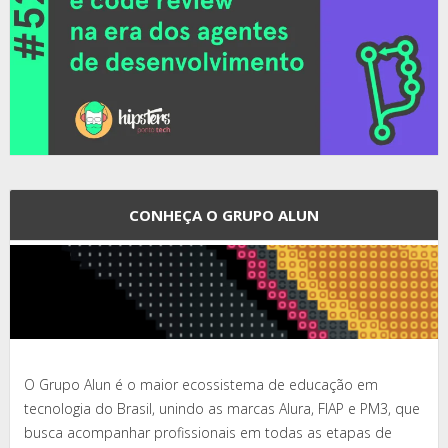
CONHEÇA O GRUPO ALUN
O Grupo Alun é o maior ecossistema de educação em
tecnologia do Brasil, unindo as marcas Alura, FIAP e PM3, que
busca acompanhar profissionais em todas as etapas de