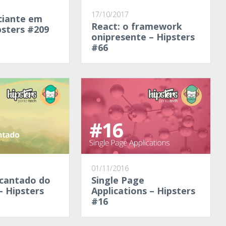
17/10/2017
iciante em
React: o framework
psters #209
onipresente – Hipsters
#66
01/11/2016
ncantado do
Single Page
– Hipsters
Applications – Hipsters
#16