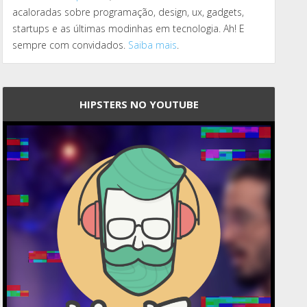
acaloradas sobre programação, design, ux, gadgets,
startups e as últimas modinhas em tecnologia. Ah! E
sempre com convidados.
Saiba mais
.
HIPSTERS NO YOUTUBE