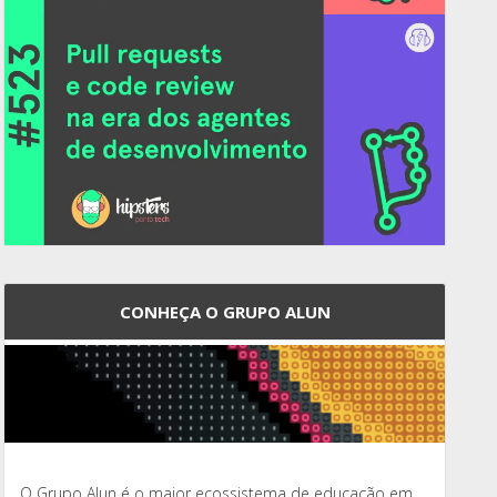
CONHEÇA O GRUPO ALUN
O Grupo Alun é o maior ecossistema de educação em