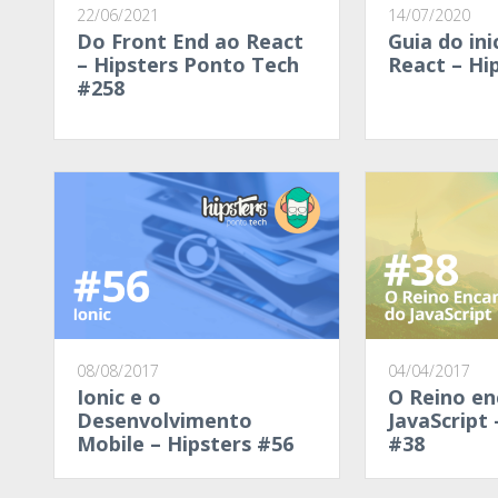
22/06/2021
14/07/2020
Do Front End ao React
Guia do in
– Hipsters Ponto Tech
React – Hi
#258
08/08/2017
04/04/2017
Ionic e o
O Reino e
Desenvolvimento
JavaScript 
Mobile – Hipsters #56
#38