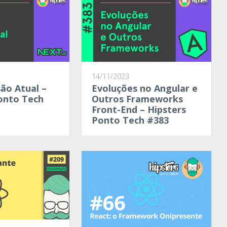
14/11/2023
são Atual –
Evoluções no Angular e
onto Tech
Outros Frameworks
Front-End – Hipsters
Ponto Tech #383