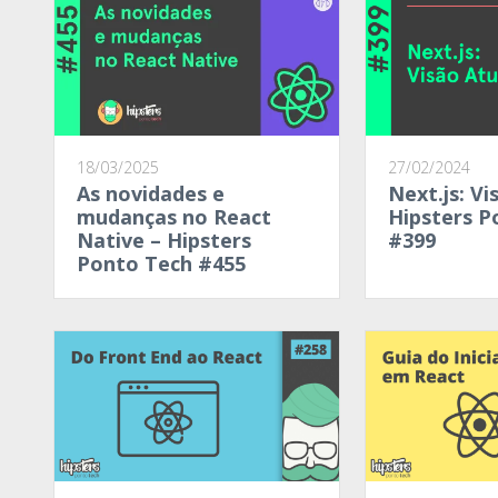
18/03/2025
27/02/2024
As novidades e
Next.js: Vi
mudanças no React
Hipsters P
Native – Hipsters
#399
Ponto Tech #455