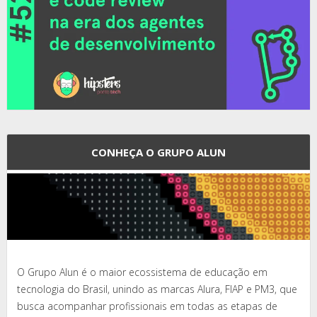
CONHEÇA O GRUPO ALUN
O Grupo Alun é o maior ecossistema de educação em
tecnologia do Brasil, unindo as marcas Alura, FIAP e PM3, que
busca acompanhar profissionais em todas as etapas de