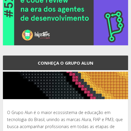
CONHEÇA O GRUPO ALUN
O Grupo Alun é o maior ecossistema de educação em
tecnologia do Brasil, unindo as marcas Alura, FIAP e PM3, que
busca acompanhar profissionais em todas as etapas de