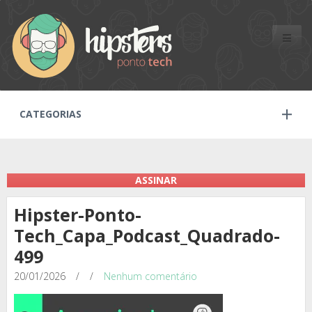
Toggle
naviga
CATEGORIAS
ASSINAR
Hipster-Ponto-
Tech_Capa_Podcast_Quadrado-
499
20/01/2026
/
/
Nenhum comentário