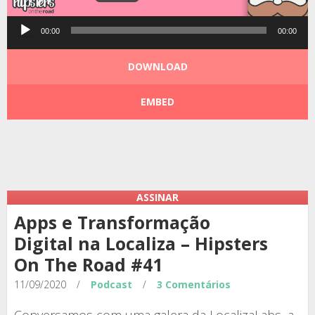
Tocador
00:00
00:00
de
áudio
DOWNLOAD
EMBED
Podcast:
|
|
ASSINAR
Apps e Transformação
Digital na Localiza – Hipsters
On The Road #41
11/09/2020
/
Podcast
/
3 Comentários