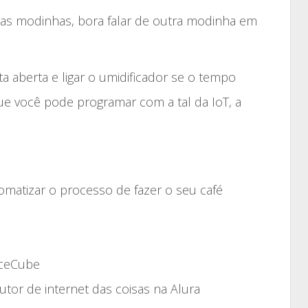
aumentar
ras modinhas, bora falar de outra modinha em
ou
diminuir
o
ta aberta e ligar o umidificador se o tempo
volume.
ue você pode programar com a tal da IoT, a
tomatizar o processo de fazer o seu café
iceCube
utor de internet das coisas na Alura