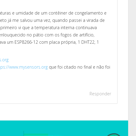
raturas e umidade de um contêiner de congelamento e
jeto já me salvou uma vez, quando passei a virada de
imeiro vi que a temperatura interna continuava
enlouquecido no pátio com os fogos de artifício,
sava um ESP8266-12 com placa própria, 1 DHT22, 1
s.org
tps://www.mysensors.org
que foi citado no final e não foi
Responder