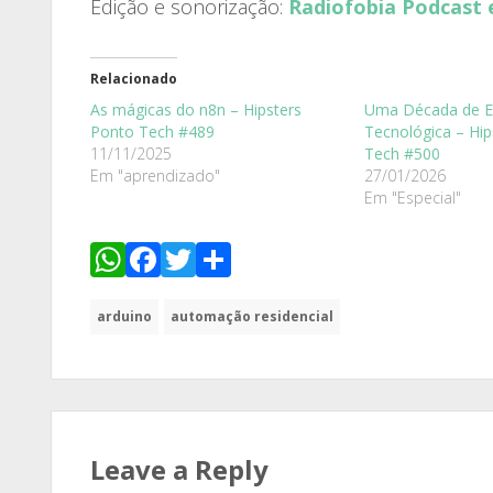
Edição e sonorização:
Radiofobia Podcast 
Relacionado
As mágicas do n8n – Hipsters
Uma Década de E
Ponto Tech #489
Tecnológica – Hip
11/11/2025
Tech #500
Em "aprendizado"
27/01/2026
Em "Especial"
WhatsApp
Facebook
Twitter
Share
arduino
automação residencial
Leave a Reply