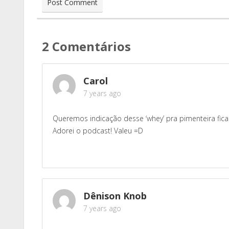
2 Comentários
Carol
7 years ago
Queremos indicação desse ‘whey’ pra pimenteira fi
Adorei o podcast! Valeu =D
Dênison Knob
7 years ago