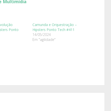
e Multimídia
volução
Camunda e Orquestração –
sters Ponto
Hipsters Ponto Tech #411
14/05/2024
Em "agilidade"