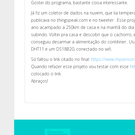
Gostei do programa, bastante coisa interessante.
Já fiz um coletor de dados na nuvem, que lia tempe
publicava no thingspeak.com e no tweeter . Esse pro
ano acampado a 250km de casa e na manhã do dia pr
subindo. Voltei pra casa e descobri que o cachorro, 
conseguiu desarmar a alimentação do contêiner.. U
DHT11 e um DS18B20, conectado no wifi.
Só faltou o link citado no final:
https://www.mysensor
Quando refazer esse projeto vou testar com esse
ht
colocado o link.
Abraços!