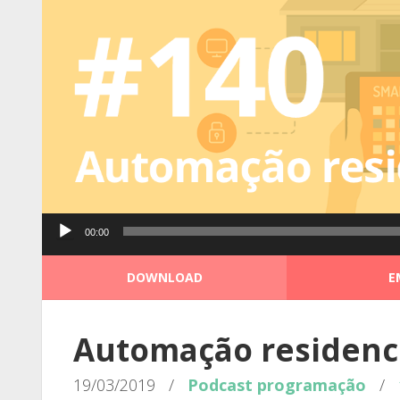
Tocador
00:00
de
áudio
DOWNLOAD
E
Automação residenci
19/03/2019
/
Podcast
programação
/