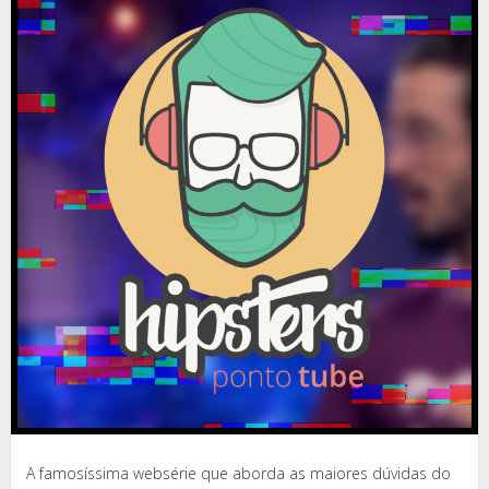
A famosíssima websérie que aborda as maiores dúvidas do