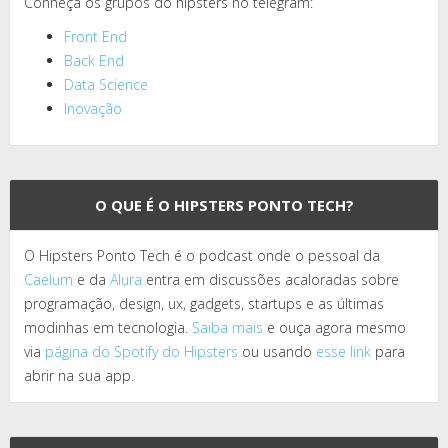
Conheça os grupos do hipsters no telegram:
Front End
Back End
Data Science
Inovação
O QUE É O HIPSTERS PONTO TECH?
O Hipsters Ponto Tech é o podcast onde o pessoal da
Caelum
e da
Alura
entra em discussões acaloradas sobre
programação, design, ux, gadgets, startups e as últimas
modinhas em tecnologia.
Saiba mais
e ouça agora mesmo
via
página do Spotify do Hipsters
ou usando
esse link
para
abrir na sua app.