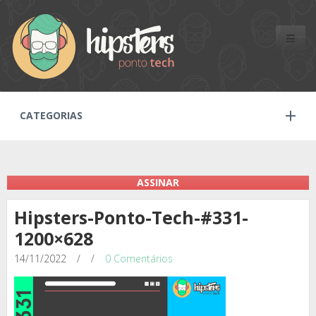
Toggle
naviga
CATEGORIAS
ASSINAR
Hipsters-Ponto-Tech-#331-
1200×628
14/11/2022
/
/
0 Comentários