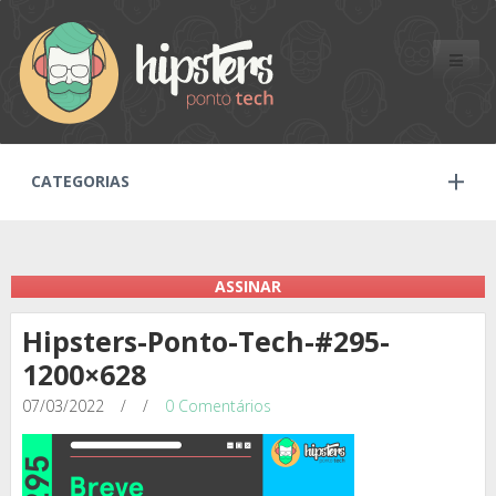
Toggle
naviga
CATEGORIAS
ASSINAR
Hipsters-Ponto-Tech-#295-
1200×628
07/03/2022
/
/
0 Comentários