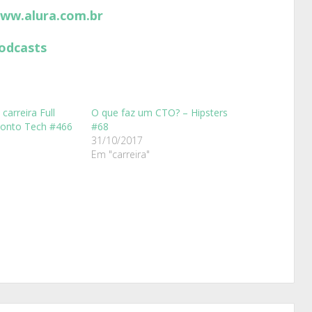
www.alura.com.br
odcasts
carreira Full
O que faz um CTO? – Hipsters
Ponto Tech #466
#68
31/10/2017
Em "carreira"