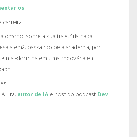
aumentar
entários
ou
diminuir
 carreira!
o
a omoqo, sobre a sua trajetória nada
volume.
esa alemã, passando pela academia, por
oite mal-dormida em uma rodoviária em
papo:
ões
 Alura,
autor de IA
e host do podcast
Dev