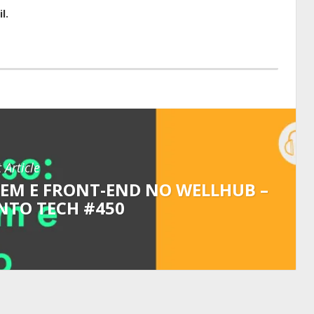
l.
 Article
TEM E FRONT-END NO WELLHUB –
NTO TECH #450