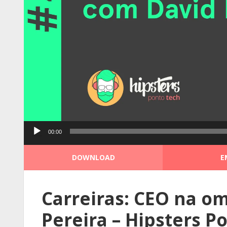
Tocador
00:00
de
áudio
DOWNLOAD
E
Carreiras: CEO na o
Pereira – Hipsters P