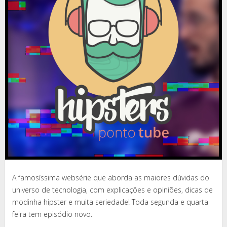
A famosíssima websérie que aborda as maiores dúvidas do
universo de tecnologia, com explicações e opiniões, dicas de
modinha hipster e muita seriedade! Toda segunda e quarta
feira tem episódio novo.