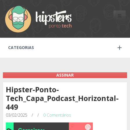
Toggle
naviga
CATEGORIAS
ASSINAR
Hipster-Ponto-
Tech_Capa_Podcast_Horizontal-
449
03/02/2025
/
/
0 Comentários