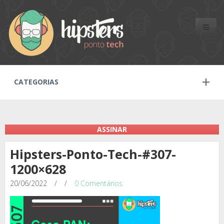
Toggle
naviga
CATEGORIAS
ASSINAR
Hipsters-Ponto-Tech-#307-
1200×628
20/06/2022
/
/
0 Comentários