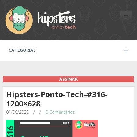
Toggle
naviga
CATEGORIAS
ASSINAR
Hipsters-Ponto-Tech-#316-
1200×628
01/08/2022
/
/
0 Comentários