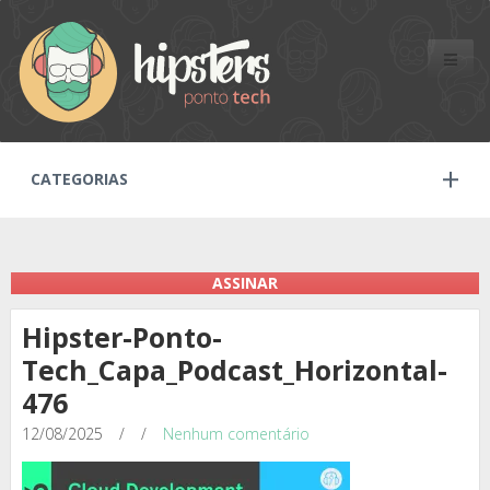
Toggle
naviga
CATEGORIAS
ASSINAR
Hipster-Ponto-
Tech_Capa_Podcast_Horizontal-
476
12/08/2025
/
/
Nenhum comentário