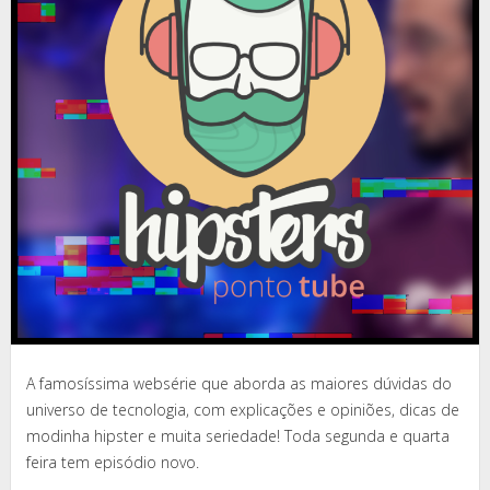
A famosíssima websérie que aborda as maiores dúvidas do
universo de tecnologia, com explicações e opiniões, dicas de
modinha hipster e muita seriedade! Toda segunda e quarta
feira tem episódio novo.