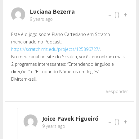
Luciana Bezerra
-
0
9 years ago
Este é o jogo sobre Plano Cartesiano em Scratch
mencionado no Podcast:
https://scratch.mit.edu/projects/125896727/
.
No meu canal no site do Scratch, vocês encontram mais
2 programas interessantes: “Entendendo ângulos e
direções” e “Estudando Números em Inglês”.
Divirtam-se!!!
Responder
Joice Pavek Figueiró
-
0
9 years ago