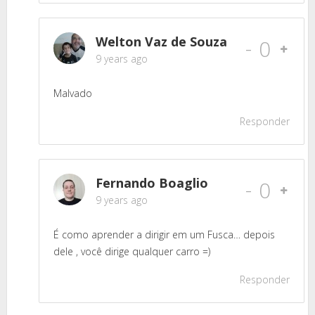
Welton Vaz de Souza
-
0
9 years ago
Malvado
Responder
Fernando Boaglio
-
0
9 years ago
É como aprender a dirigir em um Fusca… depois
dele , você dirige qualquer carro =)
Responder