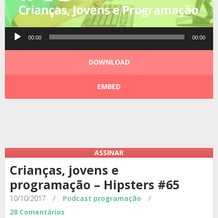
Tocador
00:00
00:00
de
áudio
DOWNLOAD
EMBED
Podcast:
|
|
ASSINAR
Crianças, jovens e
programação – Hipsters #65
10/10/2017
/
Podcast
programação
/
28 Comentários