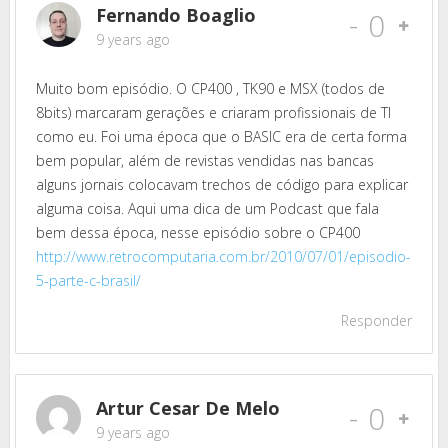
Fernando Boaglio
-
0
9 years ago
Muito bom episódio. O CP400 , TK90 e MSX (todos de
8bits) marcaram gerações e criaram profissionais de TI
como eu. Foi uma época que o BASIC era de certa forma
bem popular, além de revistas vendidas nas bancas
alguns jornais colocavam trechos de código para explicar
alguma coisa. Aqui uma dica de um Podcast que fala
bem dessa época, nesse episódio sobre o CP400
http://www.retrocomputaria.com.br/2010/07/01/episodio-
5-parte-c-brasil/
Responder
Artur Cesar De Melo
-
0
9 years ago