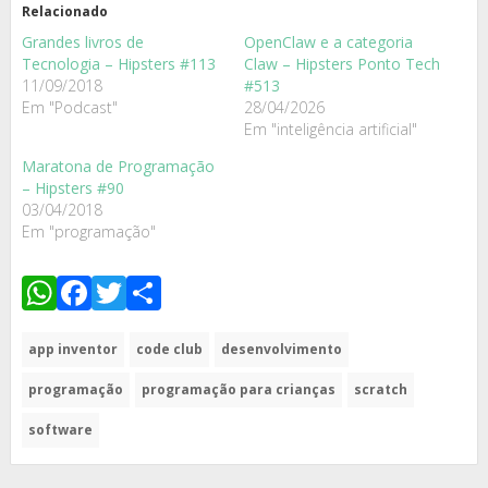
Relacionado
Grandes livros de
OpenClaw e a categoria
Tecnologia – Hipsters #113
Claw – Hipsters Ponto Tech
11/09/2018
#513
Em "Podcast"
28/04/2026
Em "inteligência artificial"
Maratona de Programação
– Hipsters #90
03/04/2018
Em "programação"
WhatsApp
Facebook
Twitter
Share
app inventor
code club
desenvolvimento
programação
programação para crianças
scratch
software