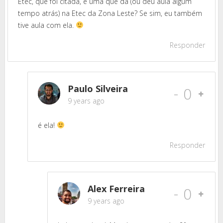
Etec, que foi citada, é uma que dá (ou deu aula algum
tempo atrás) na Etec da Zona Leste? Se sim, eu também
tive aula com ela.
Responder
Paulo Silveira
-
0
9 years ago
é ela!
Responder
Alex Ferreira
-
0
9 years ago