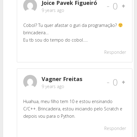
Joice Pavek Figueiró
-
0
9 years ago
Cobol? Tu quer afastar o guri da programação?
brincadeira…
Eu tb sou do tempo do cobol…..
Responder
Vagner Freitas
-
0
9 years ago
Huahua, meu filho tem 10 e estou ensinando
C/C++. Brincadeira, estou iniciando pelo Scratch e
depois vou para o Python.
Responder