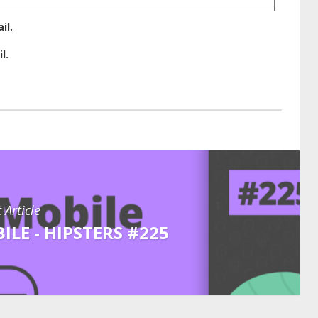
il.
l.
 Article
LE - HIPSTERS #225