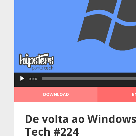
Tocador
00:00
de
áudio
DOWNLOAD
E
De volta ao Windows
Tech #224