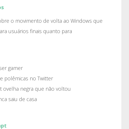
aumentar
os
ou
diminuir
 sobre o movimento de volta ao Windows que
o
ra usuários finais quanto para
volume.
 ser gamer
de polêmicas no Twitter
st ovelha negra que não voltou
nca saiu de casa
mpt