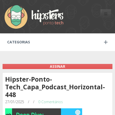
Toggle
naviga
CATEGORIAS
ASSINAR
Hipster-Ponto-
Tech_Capa_Podcast_Horizontal-
448
27/01/2025
/
/
0 Comentários