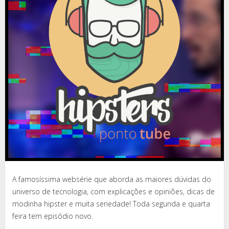
A famosíssima websérie que aborda as maiores dúvidas do
universo de tecnologia, com explicações e opiniões, dicas de
modinha hipster e muita seriedade! Toda segunda e quarta
feira tem episódio novo.