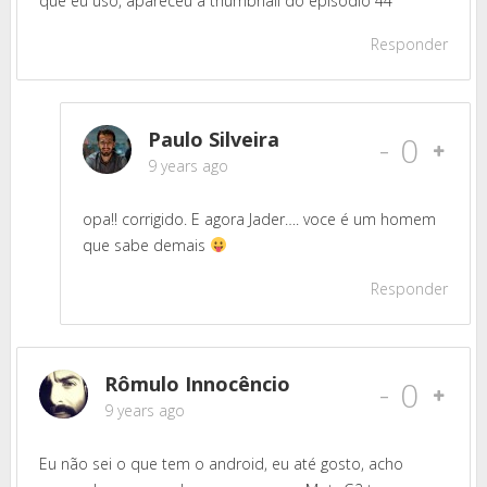
que eu uso, apareceu a thumbnail do episódio 44
Responder
Paulo Silveira
-
0
9 years ago
opa!! corrigido. E agora Jader…. voce é um homem
que sabe demais
Responder
Rômulo Innocêncio
-
0
9 years ago
Eu não sei o que tem o android, eu até gosto, acho