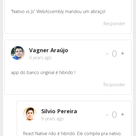
“Nativo vs Js” WebAssembly mandou um abraço!
Responder
Vagner Araújo
-
0
9 years ago
app do banco original é hibrido !
Responder
Silvio Pereira
-
0
9 years ago
React Native não é hibrido. Ele compila pra nativo.