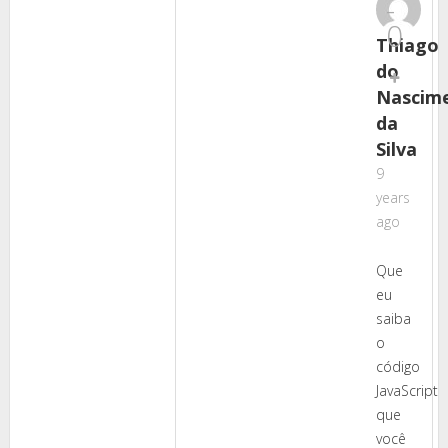
-
0
Thiago
do
Nascim
da
Silva
9
years
ago
Que
eu
saiba
o
código
JavaScript
que
você