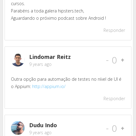
cursos.
Parabéns a toda galera hipsters.tech,
Aguardando o próximo podcast sobre Android !
Responder
Lindomar Reitz
-
0
9 years ago
Outra opção para automação de testes no nível de UI é
o Appium:
http://appium.io/
Responder
Dudu Indo
-
0
9 years ago