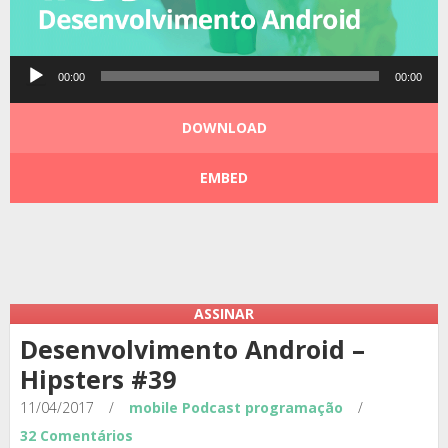
Tocador
00:00
00:00
de
áudio
DOWNLOAD
EMBED
Podcast:
|
|
ASSINAR
Desenvolvimento Android –
Hipsters #39
11/04/2017
/
mobile
Podcast
programação
/
32 Comentários