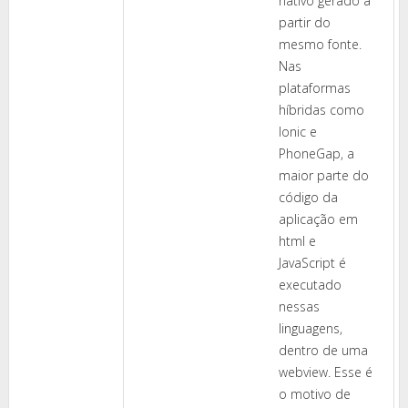
nativo gerado à
partir do
mesmo fonte.
Nas
plataformas
híbridas como
Ionic e
PhoneGap, a
maior parte do
código da
aplicação em
html e
JavaScript é
executado
nessas
linguagens,
dentro de uma
webview. Esse é
o motivo de