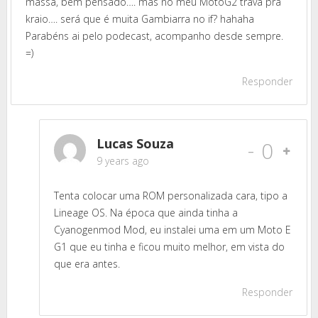
massa, bem pensado…. mas no meu MotoG2 trava pra
kraio…. será que é muita Gambiarra no if? hahaha
Parabéns ai pelo podecast, acompanho desde sempre.
=)
Responder
Lucas Souza
-
0
9 years ago
Tenta colocar uma ROM personalizada cara, tipo a
Lineage OS. Na época que ainda tinha a
Cyanogenmod Mod, eu instalei uma em um Moto E
G1 que eu tinha e ficou muito melhor, em vista do
que era antes.
Responder