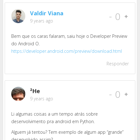
Valdir Viana
-
0
9 years ago
Bem que os caras falaram, saiu hoje o Developer Preview
do Android O.
https://developer.android.com/preview/download.html
Responder
²He
-
0
9 years ago
Li algumas coisas a um tempo atrás sobre
desenvolvimento pra android em Python.
Alguem já tentou? Tem exemplo de algum app “grande”
desenvolvido assim?