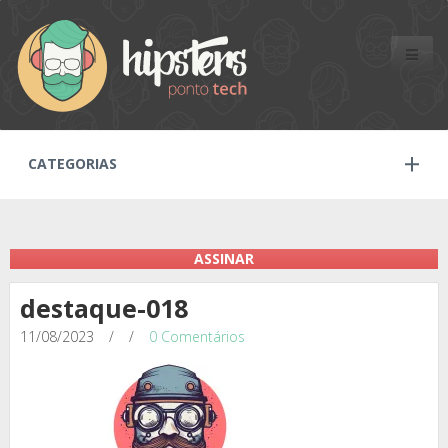
Toggle
naviga
CATEGORIAS
ASSINAR
destaque-018
11/08/2023
/
/
0 Comentários