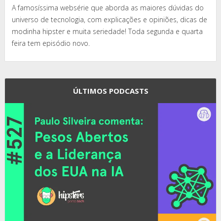
A famosíssima websérie que aborda as maiores dúvidas do
universo de tecnologia, com explicações e opiniões, dicas de
modinha hipster e muita seriedade! Toda segunda e quarta
feira tem episódio novo.
ÚLTIMOS PODCASTS