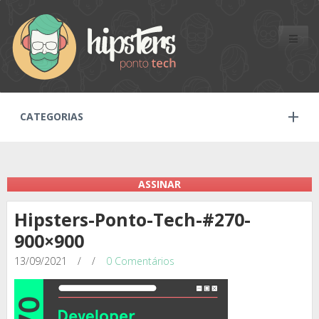
Toggle
naviga
CATEGORIAS
ASSINAR
Hipsters-Ponto-Tech-#270-
900×900
13/09/2021
/
/
0 Comentários