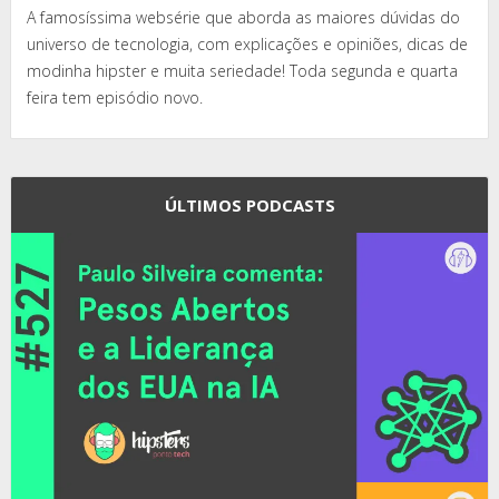
A famosíssima websérie que aborda as maiores dúvidas do
universo de tecnologia, com explicações e opiniões, dicas de
modinha hipster e muita seriedade! Toda segunda e quarta
feira tem episódio novo.
ÚLTIMOS PODCASTS