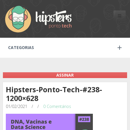
Toggle
naviga
CATEGORIAS
ASSINAR
Hipsters-Ponto-Tech-#238-
1200×628
01/02/2021
/
/
0 Comentários