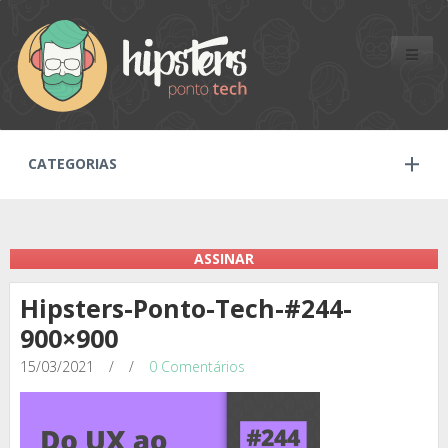
Toggle
naviga
CATEGORIAS
ASSINAR
Hipsters-Ponto-Tech-#244-
900×900
15/03/2021
/
/
0 Comentários