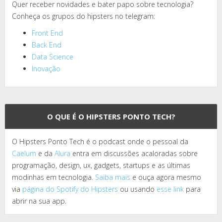
Quer receber novidades e bater papo sobre tecnologia?
Conheça os grupos do hipsters no telegram:
Front End
Back End
Data Science
Inovação
O QUE É O HIPSTERS PONTO TECH?
O Hipsters Ponto Tech é o podcast onde o pessoal da
Caelum
e da
Alura
entra em discussões acaloradas sobre
programação, design, ux, gadgets, startups e as últimas
modinhas em tecnologia.
Saiba mais
e ouça agora mesmo
via
página do Spotify do Hipsters
ou usando
esse link
para
abrir na sua app.