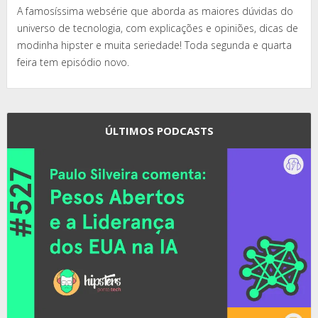
A famosíssima websérie que aborda as maiores dúvidas do
universo de tecnologia, com explicações e opiniões, dicas de
modinha hipster e muita seriedade! Toda segunda e quarta
feira tem episódio novo.
ÚLTIMOS PODCASTS