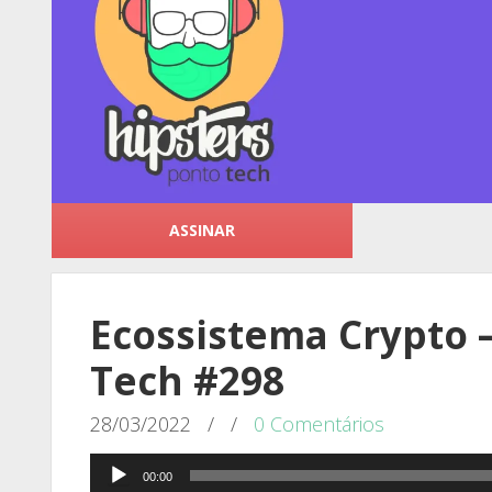
ASSINAR
Ecossistema Crypto 
Tech #298
28/03/2022
/
/
0 Comentários
Tocador
00:00