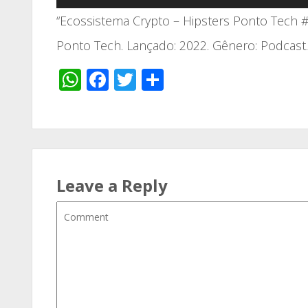
de
áudio
“Ecossistema Crypto – Hipsters Ponto Tech 
Ponto Tech. Lançado: 2022. Gênero: Podcast.
WhatsApp
Facebook
Twitter
Share
Leave a Reply