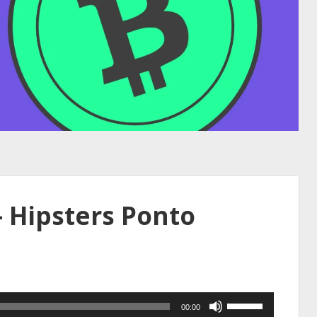
– Hipsters Ponto
Use
00:00