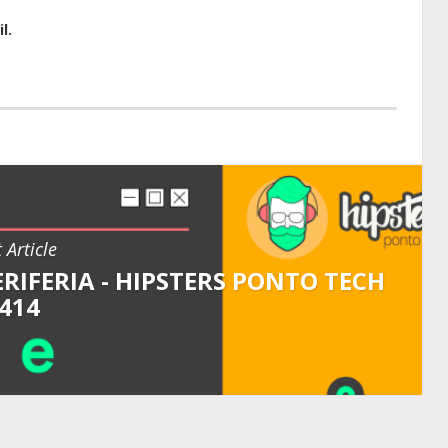
l.
 Article
RIFERIA - HIPSTERS PONTO TECH
414