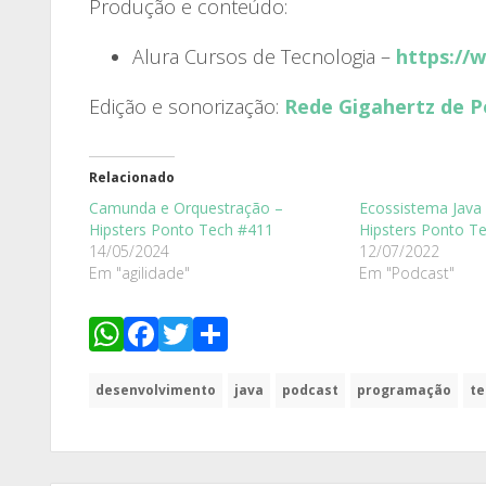
Produção e conteúdo:
Alura Cursos de Tecnologia –
https://
Edição e sonorização:
Rede Gigahertz de P
Relacionado
Camunda e Orquestração –
Ecossistema Java 
Hipsters Ponto Tech #411
Hipsters Ponto T
14/05/2024
12/07/2022
Em "agilidade"
Em "Podcast"
WhatsApp
Facebook
Twitter
Share
desenvolvimento
java
podcast
programação
te