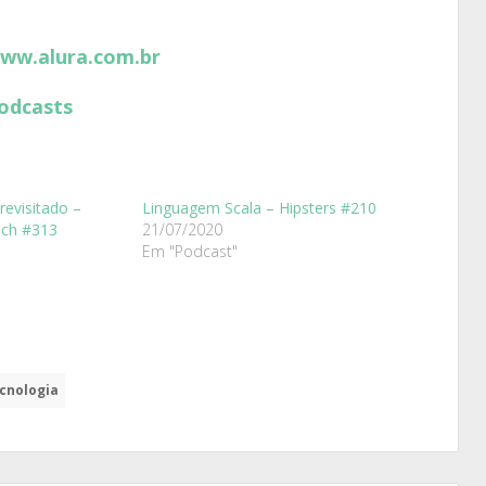
www.alura.com.br
odcasts
revisitado –
Linguagem Scala – Hipsters #210
ech #313
21/07/2020
Em "Podcast"
cnologia