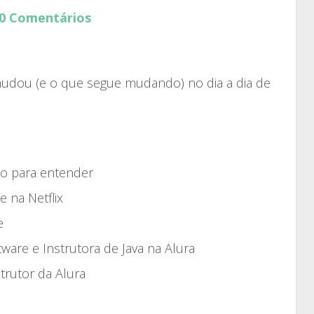
aumentar
0 Comentários
ou
diminuir
o
udou (e o que segue mudando) no dia a dia de
volume.
do para entender
e na Netflix
e
tware e Instrutora de Java na Alura
trutor da Alura