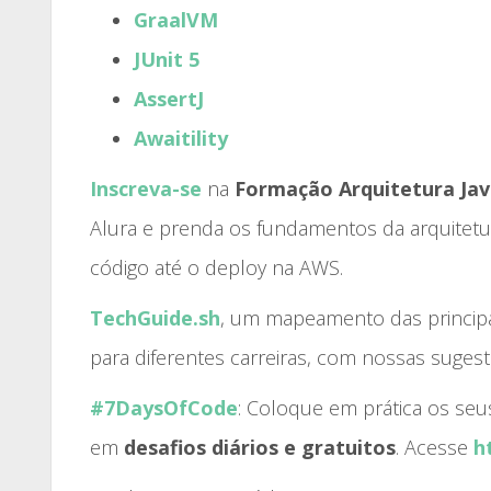
GraalVM
JUnit 5
AssertJ
Awaitility
Inscreva
-se
na
Formação Arquitetura Java
Alura e prenda os fundamentos da arquitetu
código até o deploy na AWS.
TechGuide.sh
, um mapeamento das princip
para diferentes carreiras, com nossas sugest
#7DaysOfCode
: Coloque em prática os s
em
desafios diários e gratuitos
. Acesse
h