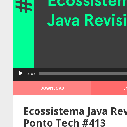
Tocador
00:00
de
áudio
DOWNLOAD
E
Ecossistema Java Rev
Ponto Tech #413