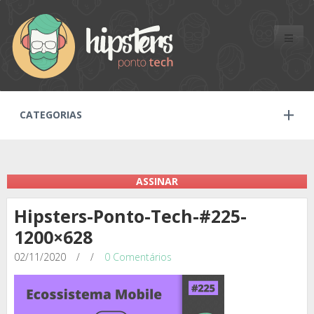
Toggle
naviga
CATEGORIAS
ASSINAR
Hipsters-Ponto-Tech-#225-
1200×628
02/11/2020
/
/
0 Comentários