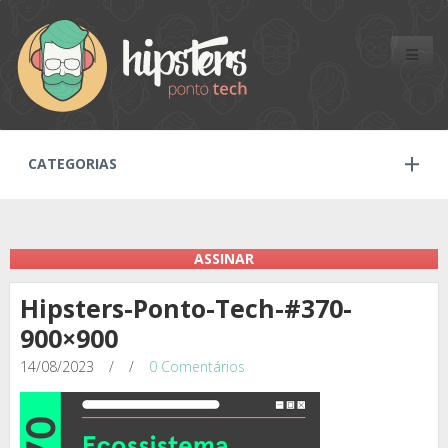
Toggle
naviga
CATEGORIAS
ASSINAR
Hipsters-Ponto-Tech-#370-
900×900
14/08/2023
/
/
0 Comentários