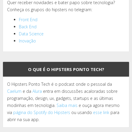
Quer receber novidades e bater papo sobre tecnologia?
Conheça os grupos do hipsters no telegram:
Front End
Back End
Data Science
Inovação
O QUE É O HIPSTERS PONTO TECH?
O Hipsters Ponto Tech é o podcast onde o pessoal da
Caelum
e da
Alura
entra em discussões acaloradas sobre
programação, design, ux, gadgets, startups e as últimas
modinhas em tecnologia.
Saiba mais
e ouça agora mesmo
via
página do Spotify do Hipsters
ou usando
esse link
para
abrir na sua app.