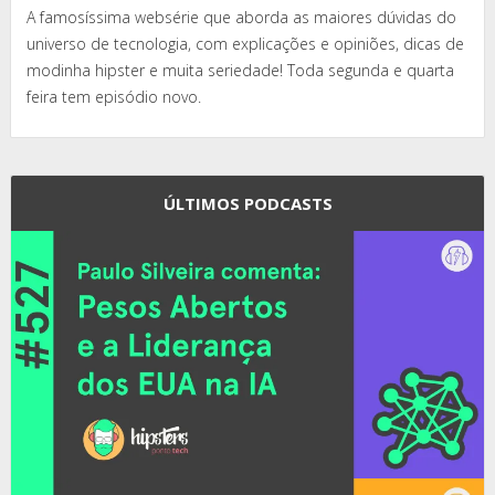
A famosíssima websérie que aborda as maiores dúvidas do
universo de tecnologia, com explicações e opiniões, dicas de
modinha hipster e muita seriedade! Toda segunda e quarta
feira tem episódio novo.
ÚLTIMOS PODCASTS