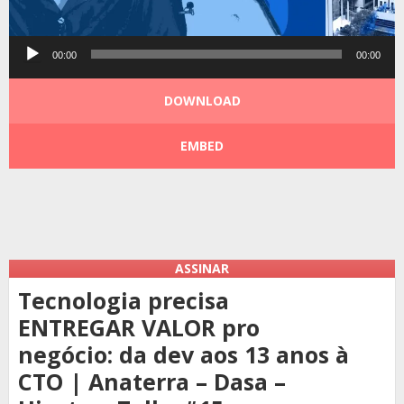
Tocador
00:00
00:00
de
áudio
DOWNLOAD
EMBED
Podcast:
|
|
ASSINAR
Tecnologia precisa
ENTREGAR VALOR pro
negócio: da dev aos 13 anos à
CTO | Anaterra – Dasa –