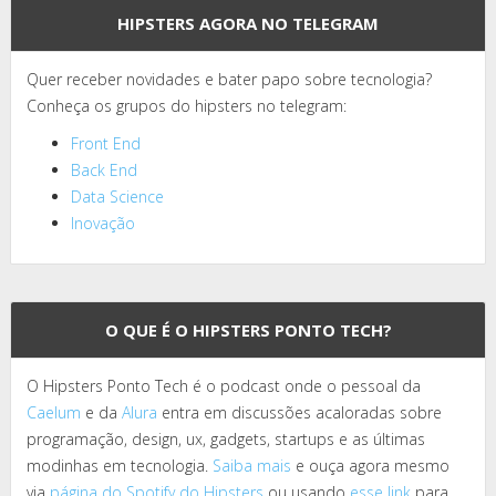
HIPSTERS AGORA NO TELEGRAM
Quer receber novidades e bater papo sobre tecnologia?
Conheça os grupos do hipsters no telegram:
Front End
Back End
Data Science
Inovação
O QUE É O HIPSTERS PONTO TECH?
O Hipsters Ponto Tech é o podcast onde o pessoal da
Caelum
e da
Alura
entra em discussões acaloradas sobre
programação, design, ux, gadgets, startups e as últimas
modinhas em tecnologia.
Saiba mais
e ouça agora mesmo
via
página do Spotify do Hipsters
ou usando
esse link
para