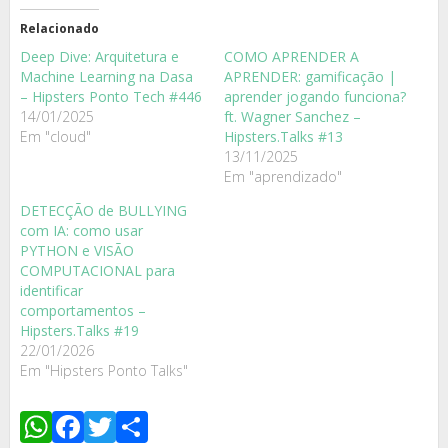
Relacionado
Deep Dive: Arquitetura e
COMO APRENDER A
Machine Learning na Dasa
APRENDER: gamificação |
– Hipsters Ponto Tech #446
aprender jogando funciona?
14/01/2025
ft. Wagner Sanchez –
Em "cloud"
Hipsters.Talks #13
13/11/2025
Em "aprendizado"
DETECÇÃO de BULLYING
com IA: como usar
PYTHON e VISÃO
COMPUTACIONAL para
identificar
comportamentos –
Hipsters.Talks #19
22/01/2026
Em "Hipsters Ponto Talks"
WhatsApp
Facebook
Twitter
Share