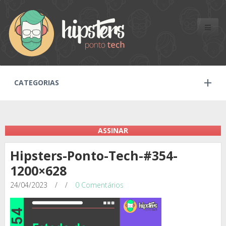
Toggle
naviga
CATEGORIAS
ASSINAR
Hipsters-Ponto-Tech-#354-
1200×628
24/04/2023
/
/
0 Comentários