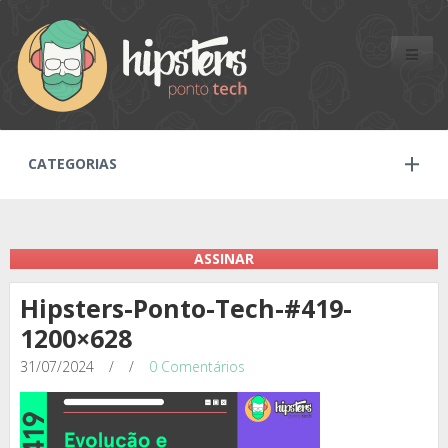
Toggle
naviga
CATEGORIAS
ASSINAR
Hipsters-Ponto-Tech-#419-
1200×628
31/07/2024
/
/
0 Comentários