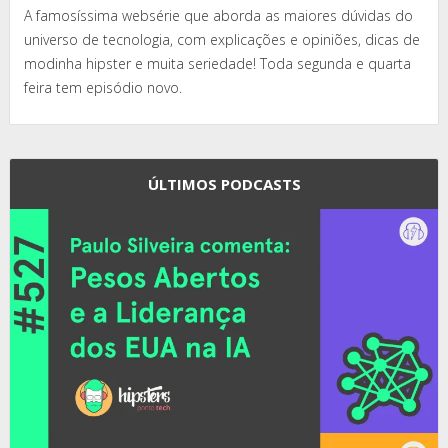
A famosíssima websérie que aborda as maiores dúvidas do
universo de tecnologia, com explicações e opiniões, dicas de
modinha hipster e muita seriedade! Toda segunda e quarta
feira tem episódio novo.
ÚLTIMOS PODCASTS