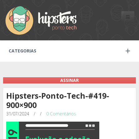
Toggle
naviga
CATEGORIAS
ASSINAR
Hipsters-Ponto-Tech-#419-
900×900
31/07/2024
/
/
0 Comentários