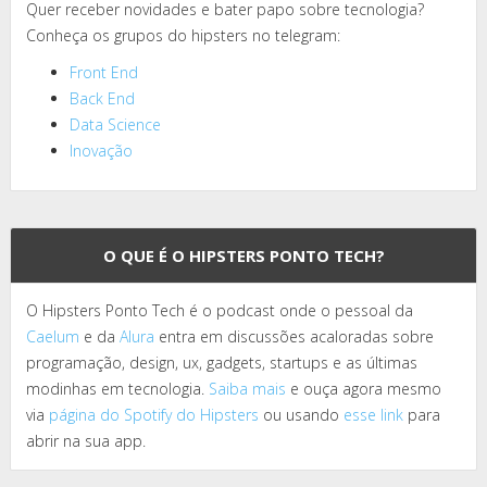
Quer receber novidades e bater papo sobre tecnologia?
Conheça os grupos do hipsters no telegram:
Front End
Back End
Data Science
Inovação
O QUE É O HIPSTERS PONTO TECH?
O Hipsters Ponto Tech é o podcast onde o pessoal da
Caelum
e da
Alura
entra em discussões acaloradas sobre
programação, design, ux, gadgets, startups e as últimas
modinhas em tecnologia.
Saiba mais
e ouça agora mesmo
via
página do Spotify do Hipsters
ou usando
esse link
para
abrir na sua app.