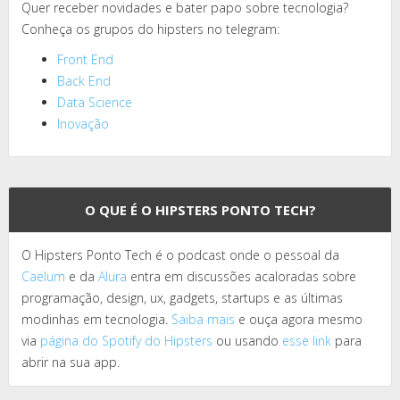
Quer receber novidades e bater papo sobre tecnologia?
Conheça os grupos do hipsters no telegram:
Front End
Back End
Data Science
Inovação
O QUE É O HIPSTERS PONTO TECH?
O Hipsters Ponto Tech é o podcast onde o pessoal da
Caelum
e da
Alura
entra em discussões acaloradas sobre
programação, design, ux, gadgets, startups e as últimas
modinhas em tecnologia.
Saiba mais
e ouça agora mesmo
via
página do Spotify do Hipsters
ou usando
esse link
para
abrir na sua app.