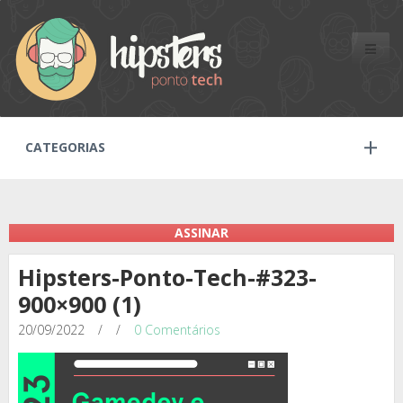
Toggle
naviga
CATEGORIAS
ASSINAR
Hipsters-Ponto-Tech-#323-
900×900 (1)
20/09/2022
/
/
0 Comentários