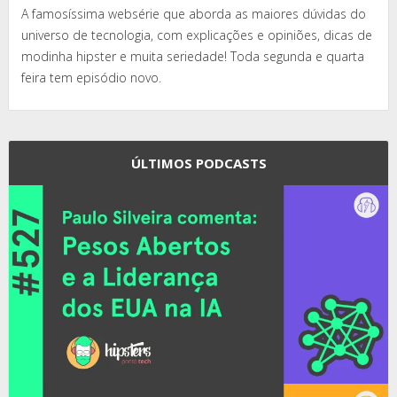
A famosíssima websérie que aborda as maiores dúvidas do
universo de tecnologia, com explicações e opiniões, dicas de
modinha hipster e muita seriedade! Toda segunda e quarta
feira tem episódio novo.
ÚLTIMOS PODCASTS