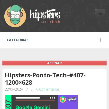
Toggle
naviga
CATEGORIAS
ASSINAR
Hipsters-Ponto-Tech-#407-
1200×628
22/04/2024
/
/
0 Comentários