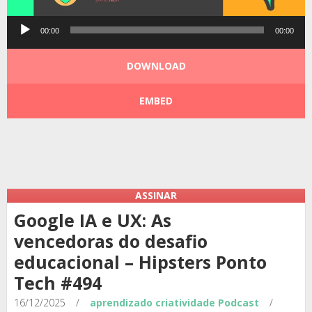
Tocador
00:00
00:00
de
áudio
DOWNLOAD
EMBED
Podcast:
|
|
ASSINAR
Google IA e UX: As
vencedoras do desafio
educacional – Hipsters Ponto
Tech #494
16/12/2025
/
aprendizado
criatividade
Podcast
/