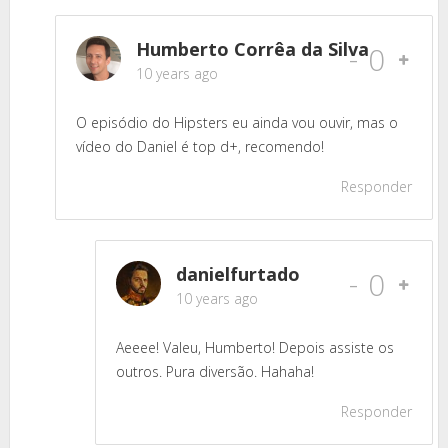
Humberto Corrêa da Silva
-
0
10 years ago
O episódio do Hipsters eu ainda vou ouvir, mas o
vídeo do Daniel é top d+, recomendo!
Responder
danielfurtado
-
0
10 years ago
Aeeee! Valeu, Humberto! Depois assiste os
outros. Pura diversão. Hahaha!
Responder