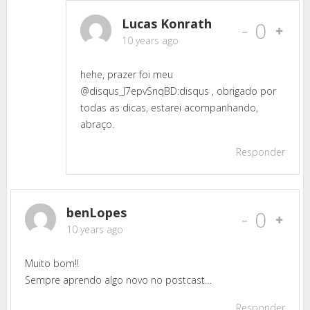
Lucas Konrath
-
0
10 years ago
hehe, prazer foi meu
@disqus_J7epvSnqBD:disqus , obrigado por
todas as dicas, estarei acompanhando,
abraço.
Responder
benLopes
-
0
10 years ago
Muito bom!!
Sempre aprendo algo novo no postcast…
Responder