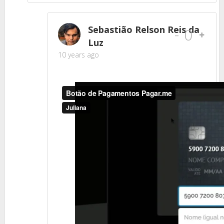
Sebastião Relson Reis da
-
0
Luz
10 years ago