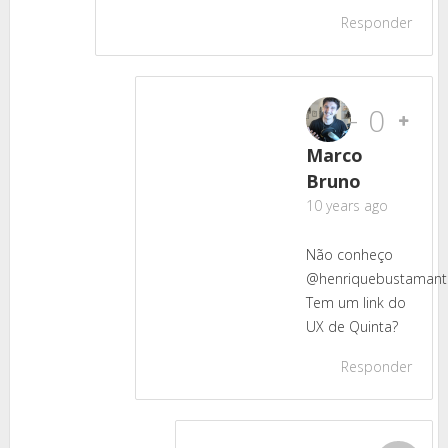
Responder
-
0
Marco
Bruno
10 years ago
Não conheço
@henriquebustamante
Tem um link do
UX de Quinta?
Responder