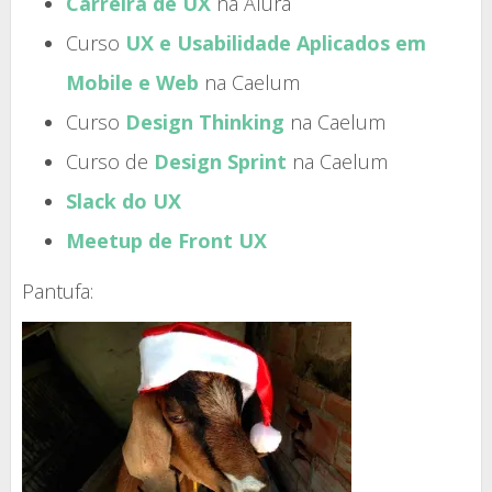
Carreira de UX
na Alura
Curso
UX e Usabilidade Aplicados em
Mobile e Web
na Caelum
Curso
Design Thinking
na Caelum
Curso de
Design Sprint
na Caelum
Slack do UX
Meetup de Front UX
Pantufa: