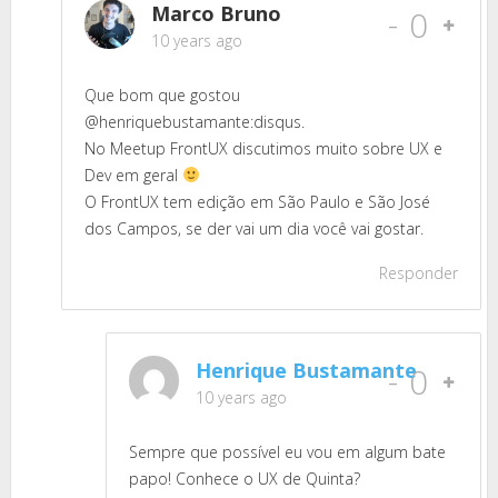
Marco Bruno
-
0
10 years ago
Que bom que gostou
@henriquebustamante:disqus.
No Meetup FrontUX discutimos muito sobre UX e
Dev em geral
O FrontUX tem edição em São Paulo e São José
dos Campos, se der vai um dia você vai gostar.
Responder
Henrique Bustamante
-
0
10 years ago
Sempre que possível eu vou em algum bate
papo! Conhece o UX de Quinta?