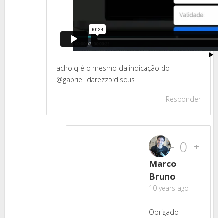
acho q é o mesmo da indicação do
@gabriel_darezzo:disqus
Responder
-
0
Marco
Bruno
10 years ago
Obrigado