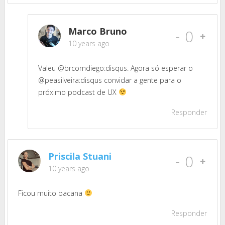
Marco Bruno
-
0
10 years ago
Valeu @brcomdiego:disqus. Agora só esperar o
@peasilveira:disqus convidar a gente para o
próximo podcast de UX
Responder
Priscila Stuani
-
0
10 years ago
Ficou muito bacana
Responder