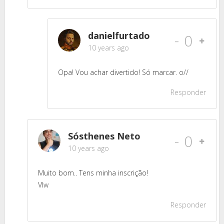
danielfurtado
-
0
10 years ago
Opa! Vou achar divertido! Só marcar. o//
Responder
Sósthenes Neto
-
0
10 years ago
Muito bom.. Tens minha inscrição!
Vlw
Responder