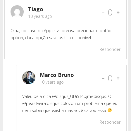
Tiago
-
0
10 years ago
Olha, no caso da Apple, vc precisa precionar o botão
option, dai a opção save as fica disponível.
Responder
Marco Bruno
-
0
10 years ago
Valeu pela dica @disqus_UDiST4bjmv:disqus. O
@peasilveira:disqus colocou um problema que eu
nem sabia que existia mas você salvou essa
Responder