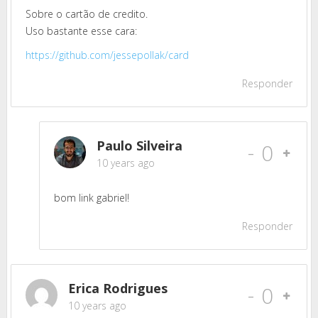
Sobre o cartão de credito.
Uso bastante esse cara:
https://github.com/jessepollak/card
Responder
Paulo Silveira
-
0
10 years ago
bom link gabriel!
Responder
Erica Rodrigues
-
0
10 years ago