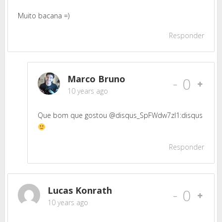
Muito bacana =)
Responder
Marco Bruno
-
0
10 years ago
Que bom que gostou @disqus_SpFWdw7zl1:disqus
Responder
Lucas Konrath
-
0
10 years ago