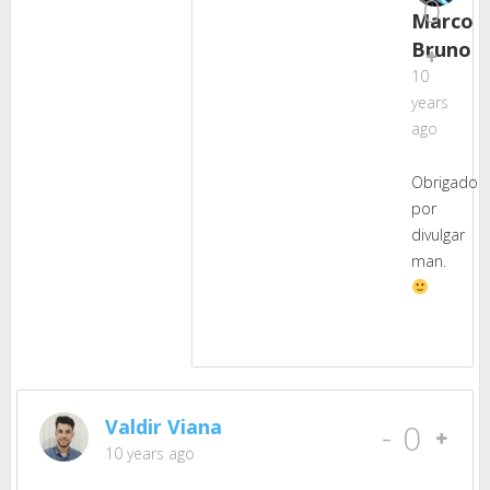
0
Marco
Bruno
10
years
ago
Obrigado
por
divulgar
man.
Valdir Viana
-
0
10 years ago