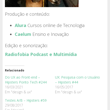
Produção e conteúdo:
Alura
Cursos online de Tecnologia
Caelum
Ensino e Inovação
Edição e sonorização:
Radiofobia Podcast e Multimídia
Relacionado
Do UX ao Front-end –
UX: Pesquisa com o Usuário
Hipsters Ponto Tech #244
– Hipsters #44
16/03/2021
16/05/2017
Em "design & ux"
Em "design & ux"
Testes A/B – Hipsters #59
29/08/2017