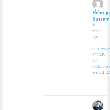
-
0
Henriqu
Bustam
10
years
ago
http://www
BR/UXPA-
Sao-
Paulo/even
eventId=2
-