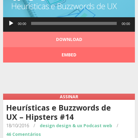
Tocador
00:00
00:00
de
áudio
DOWNLOAD
EMBED
Podcast:
|
|
ASSINAR
Heurísticas e Buzzwords de
UX – Hipsters #14
18/10/2016
/
design
design & ux
Podcast
web
/
46 Comentários