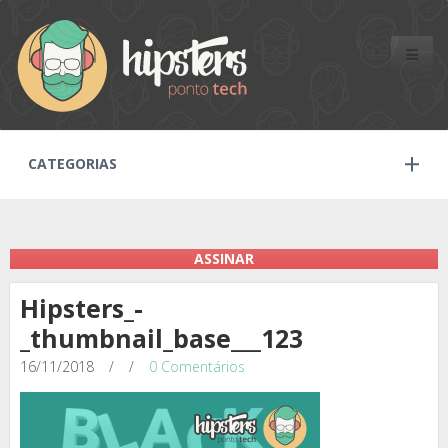
Toggle
naviga
CATEGORIAS
ASSINAR
Hipsters_-
_thumbnail_base___123
16/11/2018
/
/
0 Comentários