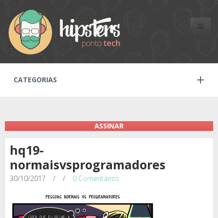
Toggle
naviga
CATEGORIAS
ASSINAR
hq19-
normaisvsprogramadores
30/10/2017
/
/
0 Comentários