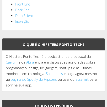
Front End
Back End
Data Science
Inovação
O QUE É O HIPSTERS PONTO TECH?
O Hipsters Ponto Tech é o podcast onde o pessoal da
Caelum
e da
Alura
entra em discussões acaloradas sobre
programação, design, ux, gadgets, startups e as últimas
modinhas em tecnologia.
Saiba mais
e ouça agora mesmo
via
página do Spotify do Hipsters
ou usando
esse link
para
abrir na sua app.
TODOS OS EPISÓDIOS