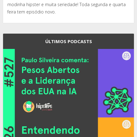
modinha hipster e muita seriedade! Toda segunda e quarta
feira tem episódio novo.
ÚLTIMOS PODCASTS