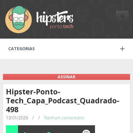
Toggle
naviga
CATEGORIAS
ASSINAR
Hipster-Ponto-
Tech_Capa_Podcast_Quadrado-
498
13/01/2026
/
/
Nenhum comentário