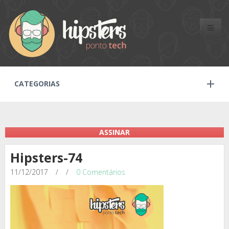
Toggle
naviga
CATEGORIAS
ASSINAR
Hipsters-74
11/12/2017
/
/
0 Comentários