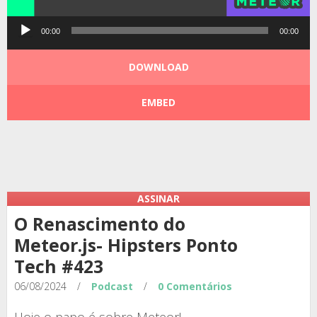
Tocador
00:00
00:00
de
áudio
DOWNLOAD
EMBED
Podcast:
|
|
ASSINAR
O Renascimento do
Meteor.js- Hipsters Ponto
Tech #423
06/08/2024
/
Podcast
/
0 Comentários