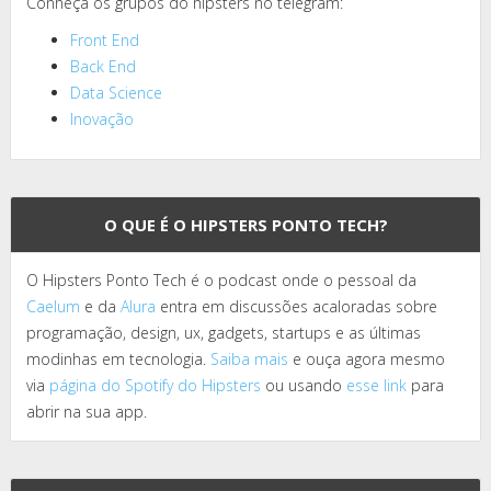
Conheça os grupos do hipsters no telegram:
Front End
Back End
Data Science
Inovação
O QUE É O HIPSTERS PONTO TECH?
O Hipsters Ponto Tech é o podcast onde o pessoal da
Caelum
e da
Alura
entra em discussões acaloradas sobre
programação, design, ux, gadgets, startups e as últimas
modinhas em tecnologia.
Saiba mais
e ouça agora mesmo
via
página do Spotify do Hipsters
ou usando
esse link
para
abrir na sua app.