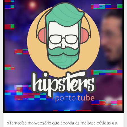
A famosíssima websérie que aborda as maiores dúvidas do